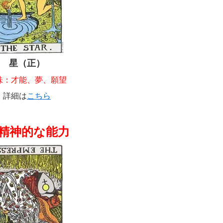
星（正）
味：才能、夢、願望
詳細は
こちら
. 精神的な能力