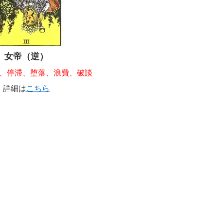
女帝（逆）
、停滞、堕落、浪費、破談
詳細は
こちら